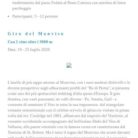
trasferimento dal passo Fedaia al Passo Carezza con autobus di linea
parcheggio
Partecipanti: 5 - 12 persone
Giro del Monviso
Con 2 cime oltre i 3000 m
Data: 19 - 25 luglio 2026
L'anello di più tappe attorno al Monviso, con i suoi modesti dislivelli e le
diverse prospettive sugli affascinanti profili del "Re di Pietra", si presenta
come uno dei più spettacolari trekking d'alta quota d'Europa. Il giro
domina, con vasti panorami, tre valli diverse - Po, Varaita, Guil - e
consente di ammirare il Viso in tutta la sua imponenza: dal triangolare
versante settentrionale con il celebre scivolo di ghiaccio violato la prima
volta dal rev. Coolidge nel 1881, affiancato dal trapezio del Visolotto, al
versante occidentale accompagnato dal bellissimo Dado del Viso di
Vallanta, alla parete orientale con la famosa cresta est caratterizzata dal
Torrione di St. Robert. Ma è tutto il regno del Monviso che scorre davanti
agli occhi dell'escursionista in un fantastico viaggio in cui al paesaggio