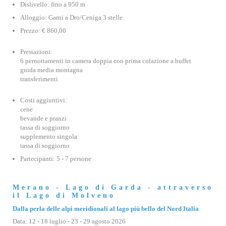
Dislivello: fino a 950 m
Alloggio: Garni a Dro/Ceniga 3 stelle
Prezzo: € 860,00
Prestazioni:
6 pernottamenti in camera doppia con prima colazione a buffet
guida media montagna
transferimenti
Costi aggiuntivi:
cene
bevande e pranzi
tassa di soggiorno
supplemento singola
tassa di soggiorno
Partecipanti: 5 - 7 persone
Merano - Lago di Garda - attraverso
il Lago di Molveno
Dalla perla delle alpi meridionali al lago più bello del Nord Italia
Data: 12 - 18 luglio - 23 - 29 agosto 2026