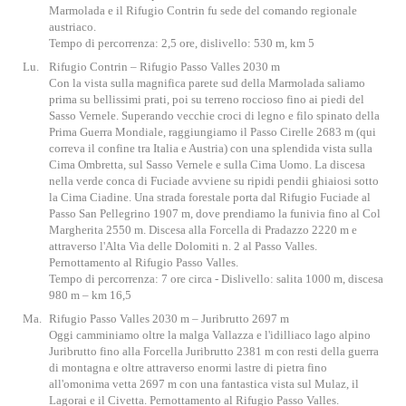
Marmolada e il Rifugio Contrin fu sede del comando regionale
austriaco.
Tempo di percorrenza: 2,5 ore, dislivello: 530 m, km 5
Lu.
Rifugio Contrin – Rifugio Passo Valles 2030 m
Con la vista sulla magnifica parete sud della Marmolada saliamo
prima su bellissimi prati, poi su terreno roccioso fino ai piedi del
Sasso Vernele. Superando vecchie croci di legno e filo spinato della
Prima Guerra Mondiale, raggiungiamo il Passo Cirelle 2683 m (qui
correva il confine tra Italia e Austria) con una splendida vista sulla
Cima Ombretta, sul Sasso Vernele e sulla Cima Uomo. La discesa
nella verde conca di Fuciade avviene su ripidi pendii ghiaiosi sotto
la Cima Ciadine. Una strada forestale porta dal Rifugio Fuciade al
Passo San Pellegrino 1907 m, dove prendiamo la funivia fino al Col
Margherita 2550 m. Discesa alla Forcella di Pradazzo 2220 m e
attraverso l'Alta Via delle Dolomiti n. 2 al Passo Valles.
Pernottamento al Rifugio Passo Valles.
Tempo di percorrenza: 7 ore circa - Dislivello: salita 1000 m, discesa
980 m – km 16,5
Ma.
Rifugio Passo Valles 2030 m – Juribrutto 2697 m
Oggi camminiamo oltre la malga Vallazza e l'idilliaco lago alpino
Juribrutto fino alla Forcella Juribrutto 2381 m con resti della guerra
di montagna e oltre attraverso enormi lastre di pietra fino
all'omonima vetta 2697 m con una fantastica vista sul Mulaz, il
Lagorai e il Civetta. Pernottamento al Rifugio Passo Valles.