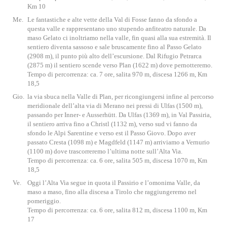
Km 10
Me.
Le fantastiche e alte vette della Val di Fosse fanno da sfondo a
questa valle e rappresentano uno stupendo anfiteatro naturale. Da
maso Gelato ci inoltriamo nella valle, fin quasi alla sua estremità. Il
sentiero diventa sassoso e sale bruscamente fino al Passo Gelato
(2908 m), il punto più alto dell’escursione. Dal Rifugio Petrarca
(2875 m) il sentiero scende verso Plan (1622 m) dove pernotteremo.
Tempo di percorrenza: ca. 7 ore, salita 970 m, discesa 1266 m, Km
18,5
Gio.
la via sbuca nella Valle di Plan, per ricongiungersi infine al percorso
meridionale dell’alta via di Merano nei pressi di Ulfas (1500 m),
passando per Inner- e Ausserhütt. Da Ulfas (1369 m), in Val Passiria,
il sentiero arriva fino a Christl (1132 m), verso sud vi fanno da
sfondo le Alpi Sarentine e verso est il Passo Giovo. Dopo aver
passato Cresta (1098 m) e Magdfeld (1147 m) arriviamo a Vernurio
(1100 m) dove trascorreremo l’ultima notte sull’Alta Via.
Tempo di percorrenza: ca. 6 ore, salita 505 m, discesa 1070 m, Km
18,5
Ve.
Oggi l’Alta Via segue in quota il Passirio e l’omonima Valle, da
maso a maso, fino alla discesa a Tirolo che raggiungeremo nel
pomeriggio.
Tempo di percorrenza: ca. 6 ore, salita 812 m, discesa 1100 m, Km
17