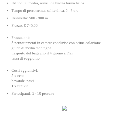
Difficoltà: media, serve una buona forma fisica
Tempo di percorrenza: salite di ca. 5 - 7 ore
Dislivello: 500 - 900 m
Prezzo: € 745,00
Prestazioni:
5 pernottamenti in camere condivise con prima colazione
guida di media montagna
trasporto del bagaglio il 4 giorno a Plan
tassa di soggiorno
Costi aggiuntivi:
5 x cena
bevande, pasti
1 x funivia
Partecipanti: 5 - 10 persone