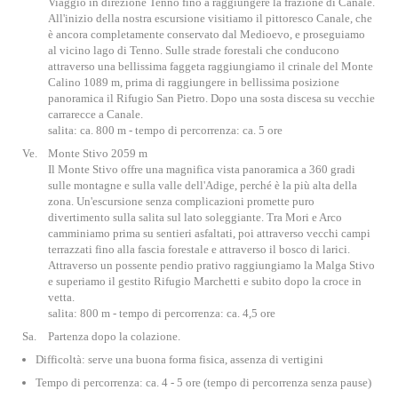
Viaggio in direzione Tenno fino a raggiungere la frazione di Canale.
All'inizio della nostra escursione visitiamo il pittoresco Canale, che
è ancora completamente conservato dal Medioevo, e proseguiamo
al vicino lago di Tenno. Sulle strade forestali che conducono
attraverso una bellissima faggeta raggiungiamo il crinale del Monte
Calino 1089 m, prima di raggiungere in bellissima posizione
panoramica il Rifugio San Pietro. Dopo una sosta discesa su vecchie
carrarecce a Canale.
salita: ca. 800 m - tempo di percorrenza: ca. 5 ore
Ve.
Monte Stivo 2059 m
Il Monte Stivo offre una magnifica vista panoramica a 360 gradi
sulle montagne e sulla valle dell'Adige, perché è la più alta della
zona. Un'escursione senza complicazioni promette puro
divertimento sulla salita sul lato soleggiante. Tra Mori e Arco
camminiamo prima su sentieri asfaltati, poi attraverso vecchi campi
terrazzati fino alla fascia forestale e attraverso il bosco di larici.
Attraverso un possente pendio prativo raggiungiamo la Malga Stivo
e superiamo il gestito Rifugio Marchetti e subito dopo la croce in
vetta.
salita: 800 m - tempo di percorrenza: ca. 4,5 ore
Sa.
Partenza dopo la colazione.
Difficoltà: serve una buona forma fisica, assenza di vertigini
Tempo di percorrenza: ca. 4 - 5 ore (tempo di percorrenza senza pause)