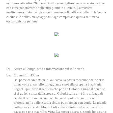
montuose alte oltre 2000 m e ci offre meravigliose mete escursionistiche
con cime panoramiche nelle miti giornate di estate. L'atmosfera
mediterranea di Arco e Riva con innumerevoli caffè accoglienti, la buona
cucina e le bellissime spiagge sul lago completano questa settimana
escursionistica perfetta.
Do.
Arrivo a Ceniga, cena e informazione sul intinerario.
Lu.
Monte Colt 430 m
Dal paese di Arco 96 m in Val Sarca, la nostra escursione sale per la
prima volta al castello torreggiante e poi alla cappella Sta. Maria
Laghel. Qui inizia il sentiero che porta a Colodri. Lungo il percorso
ci si gode la vista dalla croce di Colodri sulla città fino al Lago di
Garda. Il sentiero ora conduce lungo il bordo con molti scorci
profondi nella valle e sopra alcuni punti fissati con corde. La grande
collina rocciosa del Monte Colt vi invita infine ad una piacevole
pausa con una magnifica vista. La nostra discesa si snoda lungo uno