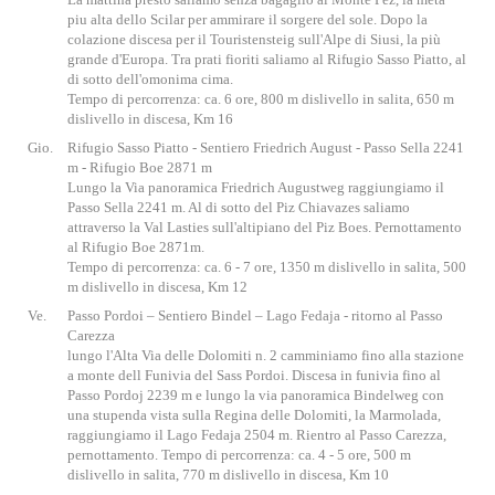
piu alta dello Scilar per ammirare il sorgere del sole. Dopo la
colazione discesa per il Touristensteig sull'Alpe di Siusi, la più
grande d'Europa. Tra prati fioriti saliamo al Rifugio Sasso Piatto, al
di sotto dell'omonima cima.
Tempo di percorrenza: ca. 6 ore, 800 m dislivello in salita, 650 m
dislivello in discesa, Km 16
Gio.
Rifugio Sasso Piatto - Sentiero Friedrich August - Passo Sella 2241
m - Rifugio Boe 2871 m
Lungo la Via panoramica Friedrich Augustweg raggiungiamo il
Passo Sella 2241 m. Al di sotto del Piz Chiavazes saliamo
attraverso la Val Lasties sull'altipiano del Piz Boes. Pernottamento
al Rifugio Boe 2871m.
Tempo di percorrenza: ca. 6 - 7 ore, 1350 m dislivello in salita, 500
m dislivello in discesa, Km 12
Ve.
Passo Pordoi – Sentiero Bindel – Lago Fedaja - ritorno al Passo
Carezza
lungo l'Alta Via delle Dolomiti n. 2 camminiamo fino alla stazione
a monte dell Funivia del Sass Pordoi. Discesa in funivia fino al
Passo Pordoj 2239 m e lungo la via panoramica Bindelweg con
una stupenda vista sulla Regina delle Dolomiti, la Marmolada,
raggiungiamo il Lago Fedaja 2504 m. Rientro al Passo Carezza,
pernottamento. Tempo di percorrenza: ca. 4 - 5 ore, 500 m
dislivello in salita, 770 m dislivello in discesa, Km 10