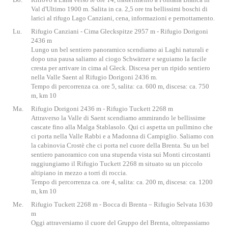
Val d'Ultimo 1900 m. Salita in ca. 2,5 ore tra bellissimi boschi di
larici al rifugo Lago Canziani, cena, informazioni e pernottamento.
Lu.
Rifugio Canziani - Cima Gleckspitze 2957 m - Rifugio Dorigoni
2436 m
Lungo un bel sentiero panoramico scendiamo ai Laghi naturali e
dopo una pausa saliamo al ciogo Schwärzer e seguiamo la facile
cresta per arrivare in cima al Gleck. Discesa per un ripido sentiero
nella Valle Saent al Rifugio Dorigoni 2436 m.
Tempo di percorrenza ca. ore 5, salita: ca. 600 m, discesa: ca. 750
m, km 10
Ma.
Rifugio Dorigoni 2436 m - Rifugio Tuckett 2268 m
Attraverso la Valle di Saent scendiamo ammirando le bellissime
cascate fino alla Malga Stablasolo. Qui ci aspetta un pullmino che
ci porta nella Valle Rabbi e a Madonna di Campiglio. Saliamo con
la cabinovia Crostè che ci porta nel cuore della Brenta. Su un bel
sentiero panoramico con una stupenda vista sui Monti circostanti
raggiungiamo il Rifugio Tuckett 2268 m situato su un piccolo
altipiano in mezzo a torri di roccia.
Tempo di percorrenza ca. ore 4, salita: ca. 200 m, discesa: ca. 1200
m, km 10
Me.
Rifugio Tuckett 2268 m - Bocca di Brenta – Rifugio Selvata 1630
m
Oggi attraversiamo il cuore del Gruppo del Brenta, oltrepassiamo