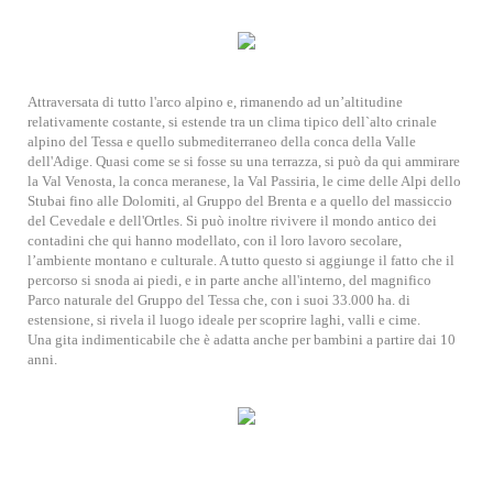
Attraversata di tutto l'arco alpino e, rimanendo ad un’altitudine
relativamente costante, si estende tra un clima tipico dell`alto crinale
alpino del Tessa e quello submediterraneo della conca della Valle
dell'Adige. Quasi come se si fosse su una terrazza, si può da qui ammirare
la Val Venosta, la conca meranese, la Val Passiria, le cime delle Alpi dello
Stubai fino alle Dolomiti, al Gruppo del Brenta e a quello del massiccio
del Cevedale e dell'Ortles. Si può inoltre rivivere il mondo antico dei
contadini che qui hanno modellato, con il loro lavoro secolare,
l’ambiente montano e culturale. A tutto questo si aggiunge il fatto che il
percorso si snoda ai piedi, e in parte anche all'interno, del magnifico
Parco naturale del Gruppo del Tessa che, con i suoi 33.000 ha. di
estensione, si rivela il luogo ideale per scoprire laghi, valli e cime.
Una gita indimenticabile che è adatta anche per bambini a partire dai 10
anni.