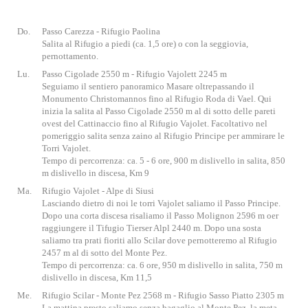
Do.
Passo Carezza - Rifugio Paolina
Salita al Rifugio a piedi (ca. 1,5 ore) o con la seggiovia,
pernottamento.
Lu.
Passo Cigolade 2550 m - Rifugio Vajolett 2245 m
Seguiamo il sentiero panoramico Masare oltrepassando il
Monumento Christomannos fino al Rifugio Roda di Vael. Qui
inizia la salita al Passo Cigolade 2550 m al di sotto delle pareti
ovest del Cattinaccio fino al Rifugio Vajolet. Facoltativo nel
pomeriggio salita senza zaino al Rifugio Principe per ammirare le
Torri Vajolet.
Tempo di percorrenza: ca. 5 - 6 ore, 900 m dislivello in salita, 850
m dislivello in discesa, Km 9
Ma.
Rifugio Vajolet - Alpe di Siusi
Lasciando dietro di noi le torri Vajolet saliamo il Passo Principe.
Dopo una corta discesa risaliamo il Passo Molignon 2596 m oer
raggiungere il Tifugio Tierser Alpl 2440 m. Dopo una sosta
saliamo tra prati fioriti allo Scilar dove pernotteremo al Rifugio
2457 m al di sotto del Monte Pez.
Tempo di percorrenza: ca. 6 ore, 950 m dislivello in salita, 750 m
dislivello in discesa, Km 11,5
Me.
Rifugio Scilar - Monte Pez 2568 m - Rifugio Sasso Piatto 2305 m
La mattina presto saliamo senza bagaglio al Monte Pez, la meta