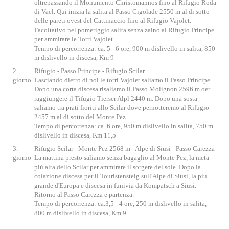
oltrepassando il Monumento Christomannos fino al Rifugio Roda
di Vael. Qui inizia la salita al Passo Cigolade 2550 m al di sotto
delle pareti ovest del Cattinaccio fino al Rifugio Vajolet.
Facoltativo nel pomeriggio salita senza zaino al Rifugio Principe
per ammirare le Torri Vajolet.
Tempo di percorrenza: ca. 5 - 6 ore, 900 m dislivello in salita, 850
m dislivello in discesa, Km 9
2.
Rifugio - Passo Principe - Rifugio Scilar
giorno
Lasciando dietro di noi le torri Vajolet saliamo il Passo Principe.
Dopo una corta discesa risaliamo il Passo Molignon 2596 m oer
raggiungere il Tifugio Tierser Alpl 2440 m. Dopo una sosta
saliamo tra prati fioriti allo Scilar dove pernotteremo al Rifugio
2457 m al di sotto del Monte Pez.
Tempo di percorrenza: ca. 6 ore, 950 m dislivello in salita, 750 m
dislivello in discesa, Km 11,5
3.
Rifugio Scilar - Monte Pez 2568 m - Alpe di Siusi - Passo Carezza
giorno
La mattina presto saliamo senza bagaglio al Monte Pez, la meta
più alta dello Scilar per ammirare il sorgere del sole. Dopo la
colazione discesa per il Touristensteig sull'Alpe di Siusi, la piu
grande d'Europa e discesa in funivia da Kompatsch a Siusi.
Ritorno al Passo Carezza e partenza.
Tempo di percorrenza: ca.3,5 - 4 ore, 250 m dislivello in salita,
800 m dislivello in discesa, Km 9