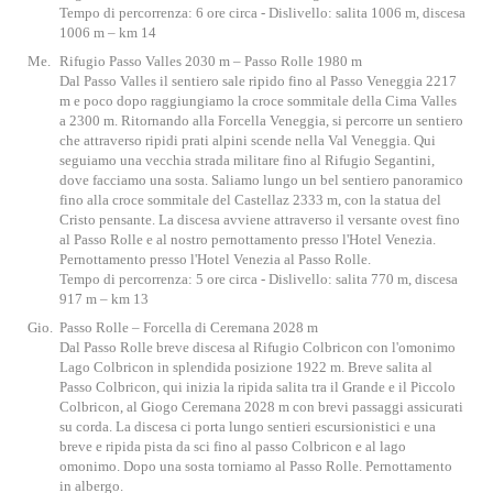
Tempo di percorrenza: 6 ore circa - Dislivello: salita 1006 m, discesa
1006 m – km 14
Me.
Rifugio Passo Valles 2030 m – Passo Rolle 1980 m
Dal Passo Valles il sentiero sale ripido fino al Passo Veneggia 2217
m e poco dopo raggiungiamo la croce sommitale della Cima Valles
a 2300 m. Ritornando alla Forcella Veneggia, si percorre un sentiero
che attraverso ripidi prati alpini scende nella Val Veneggia. Qui
seguiamo una vecchia strada militare fino al Rifugio Segantini,
dove facciamo una sosta. Saliamo lungo un bel sentiero panoramico
fino alla croce sommitale del Castellaz 2333 m, con la statua del
Cristo pensante. La discesa avviene attraverso il versante ovest fino
al Passo Rolle e al nostro pernottamento presso l'Hotel Venezia.
Pernottamento presso l'Hotel Venezia al Passo Rolle.
Tempo di percorrenza: 5 ore circa - Dislivello: salita 770 m, discesa
917 m – km 13
Gio.
Passo Rolle – Forcella di Ceremana 2028 m
Dal Passo Rolle breve discesa al Rifugio Colbricon con l'omonimo
Lago Colbricon in splendida posizione 1922 m. Breve salita al
Passo Colbricon, qui inizia la ripida salita tra il Grande e il Piccolo
Colbricon, al Giogo Ceremana 2028 m con brevi passaggi assicurati
su corda. La discesa ci porta lungo sentieri escursionistici e una
breve e ripida pista da sci fino al passo Colbricon e al lago
omonimo. Dopo una sosta torniamo al Passo Rolle. Pernottamento
in albergo.