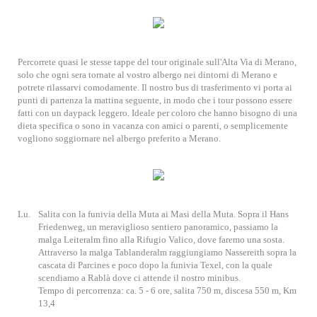
Percorrete quasi le stesse tappe del tour originale sull'Alta Via di Merano,
solo che ogni sera tornate al vostro albergo nei dintorni di Merano e
potrete rilassarvi comodamente. Il nostro bus di trasferimento vi porta ai
punti di partenza la mattina seguente, in modo che i tour possono essere
fatti con un daypack leggero. Ideale per coloro che hanno bisogno di una
dieta specifica o sono in vacanza con amici o parenti, o semplicemente
vogliono soggiornare nel albergo preferito a Merano.
Lu.
Salita con la funivia della Muta ai Masi della Muta. Sopra il Hans
Friedenweg, un meraviglioso sentiero panoramico, passiamo la
malga Leiteralm fino alla Rifugio Valico, dove faremo una sosta.
Attraverso la malga Tablanderalm raggiungiamo Nassereith sopra la
cascata di Parcines e poco dopo la funivia Texel, con la quale
scendiamo a Rablà dove ci attende il nostro minibus.
Tempo di percorrenza: ca. 5 - 6 ore, salita 750 m, discesa 550 m, Km
13,4