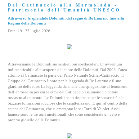
Dal Catinaccio alla Marmolada -
Patrimonio dell'Umanità UNESCO
Attraverso le splendide Dolomiti, dal regno di Re Laurino fino alla
Regina delle Dolomiti
Data: 19 - 25 luglio 2026
Attraversiamo le Dolomiti sui sentieri piu spettacolari, Un'avventura
indimenticabile alla scoperta del cuore delle Dolomiti. Dal 2003, l’area
attorno al Catinaccio fa parte del Parco Naturale Sciliar-Catinaccio. Il
Gruppo del Catinaccio è noto per la leggenda di Re Laurino e il suo
giardino delle rose. La leggenda da anche una spiegazione al fenomeno
dell’enrosadira per cui le cime del Catinaccio assumono un colore
rossastro al tramonto. Le Dolomiti sono rinomate per le scoscesità e le
bizzarre formazioni rocciose che le caratterizzano. È qui, al centro della
catena del Catinaccio, che si emergono le sei Torri di Vajolet. Assai
famose sono le tre torri meridionali, che sono considerate un vero e
proprio gioiello delle Dolomiti