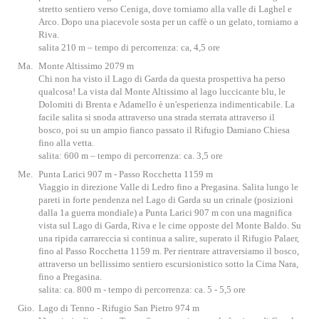
stretto sentiero verso Ceniga, dove torniamo alla valle di Laghel e
Arco. Dopo una piacevole sosta per un caffè o un gelato, torniamo a
Riva.
salita 210 m – tempo di percorrenza: ca, 4,5 ore
Ma.
Monte Altissimo 2079 m
Chi non ha visto il Lago di Garda da questa prospettiva ha perso
qualcosa! La vista dal Monte Altissimo al lago luccicante blu, le
Dolomiti di Brenta e Adamello è un'esperienza indimenticabile. La
facile salita si snoda attraverso una strada sterrata attraverso il
bosco, poi su un ampio fianco passato il Rifugio Damiano Chiesa
fino alla vetta.
salita: 600 m – tempo di percorrenza: ca. 3,5 ore
Me.
Punta Larici 907 m - Passo Rocchetta 1159 m
Viaggio in direzione Valle di Ledro fino a Pregasina. Salita lungo le
pareti in forte pendenza nel Lago di Garda su un crinale (posizioni
dalla 1a guerra mondiale) a Punta Larici 907 m con una magnifica
vista sul Lago di Garda, Riva e le cime opposte del Monte Baldo. Su
una ripida carrareccia si continua a salire, superato il Rifugio Palaer,
fino al Passo Rocchetta 1159 m. Per rientrare attraversiamo il bosco,
attraverso un bellissimo sentiero escursionistico sotto la Cima Nara,
fino a Pregasina.
salita: ca. 800 m - tempo di percorrenza: ca. 5 - 5,5 ore
Gio.
Lago di Tenno - Rifugio San Pietro 974 m