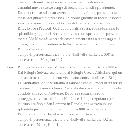
paesaggi straordinariamente belli e aspre torri di roccia,
camminiamo su strette cenge di roccia fino al Rifugio Brentei.
Dopo un riposo salita attraverso un lungo vallone, poi su grossi
massi del ghiacciaio rimasto e un ripido gradino di roccia (esposto
- assicurazione corda) alla Boccha di Brenta 2552 m e poi al
Rifugio Tosa Pedrotti. Qui, dopo un'altra sosta, abbandoniamo lo
splendido gruppo del Brenta attraverso una spettacolare pozza di
roccia. Via Massodi si scende costantemente fino a raggiungere il
bosco, dove in una radura in bella posizione si trova il piccolo
Rifugio Selvata.
Tempo di percorrenza ca. 6 - 7 ore, dislivello: salita ca. 608 m
discesa: ca. 1126 m, km 11,7
Gio.
Rifugio Selvata - Lago Molveno - San Lorenzo in Banale 800 m
Dal Rifugio Selvata scendiamo al Rifugio Croz d'Altissimo, qui un
bel sentiero panoramico con vista panoramica conduce al Rifugio
La Montanara, dove visitiamo il famoso Orso di Pradel di un artista
trentino. Continuiamo fino a Pradel da dove scendiamo in piccole
gondole al Lago di Molveno. Dopo una sosta al lago lo
costeggiamo verso sud fino a Nembia e da lì proseguiamo per
l'ultimo km fino a San Lorenzo in Banale, che si trova in una
splendida posizione su un altopiano, a 800 m di distanza.
Pernottamento nell'hotel a San Lorenzo in Banale.
Tempo di percorrenza ca. 5,5 ore, dislivello: salita ca. 402 m,
discesa: ca. 791 m, Km 14