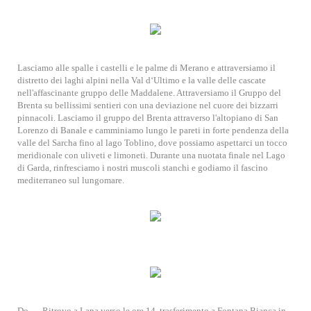
Lasciamo alle spalle i castelli e le palme di Merano e attraversiamo il
distretto dei laghi alpini nella Val d‘Ultimo e la valle delle cascate
nell'affascinante gruppo delle Maddalene. Attraversiamo il Gruppo del
Brenta su bellissimi sentieri con una deviazione nel cuore dei bizzarri
pinnacoli. Lasciamo il gruppo del Brenta attraverso l'altopiano di San
Lorenzo di Banale e camminiamo lungo le pareti in forte pendenza della
valle del Sarcha fino al lago Toblino, dove possiamo aspettarci un tocco
meridionale con uliveti e limoneti. Durante una nuotata finale nel Lago
di Garda, rinfresciamo i nostri muscoli stanchi e godiamo il fascino
mediterraneo sul lungomare.
Do.
Ritrovo a Lana verso le ore 14, trasferimento a Fontana Bianca in