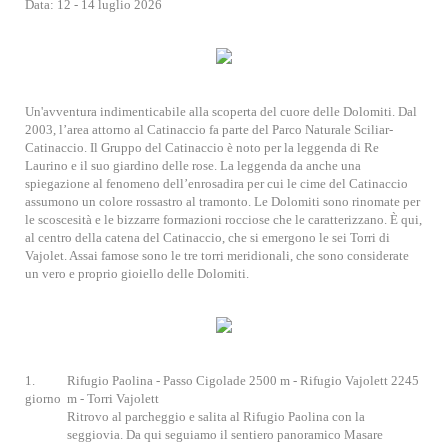
Data: 12 - 14 luglio 2026
Un'avventura indimenticabile alla scoperta del cuore delle Dolomiti. Dal
2003, l’area attorno al Catinaccio fa parte del Parco Naturale Sciliar-
Catinaccio. Il Gruppo del Catinaccio è noto per la leggenda di Re
Laurino e il suo giardino delle rose. La leggenda da anche una
spiegazione al fenomeno dell’enrosadira per cui le cime del Catinaccio
assumono un colore rossastro al tramonto. Le Dolomiti sono rinomate per
le scoscesità e le bizzarre formazioni rocciose che le caratterizzano. È qui,
al centro della catena del Catinaccio, che si emergono le sei Torri di
Vajolet. Assai famose sono le tre torri meridionali, che sono considerate
un vero e proprio gioiello delle Dolomiti.
1.
Rifugio Paolina - Passo Cigolade 2500 m - Rifugio Vajolett 2245
giorno
m - Torri Vajolett
Ritrovo al parcheggio e salita al Rifugio Paolina con la
seggiovia. Da qui seguiamo il sentiero panoramico Masare