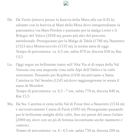
Do.
Da Tirolo (ritrovo presso la funivia della Muta alle ore 8.45 h)
saliamo con la funivia ai Masi della Muta dove intraprendiamo la
panoramica via Hans Frieden e passiamo per la malga Leiter e il
Rifugio del Valico (1839 m), punto più alto del percorso
meridionale. Proseguiamo per la Malga di Tablà (1788 m), Nassereto
(1523 m) a Montecuccolo (1535 m), la nostra meta di oggi.
Tempo di percorrenza: ca. 6,5 ore, salita 870 m, discesa 650 m, Km
13,5
Lu.
Oggi segue un bellissimo tratto sull’Alta Via al di sopra della Val
Venosta con una stupenda vista sulle Alpi dell’Ortles e la valle
sottostante. Passando per Kopfron (1436 m) arriviamo a Santa
Caterina in Val Senales (1245 m) dove raggiungeremo in serata il
maso di Montfert.
Tempo di percorrenza: ca. 6,5 - 7 ore, salita 770 m, discesa 840 m,
Km 15,5
Ma.
Da Sta. Caterina si entra nella Val di Fosse fino a Nassereto (1534 m)
e successivamente Casera di Fuori (1693 m). Proseguiamo passando
per le bellissime malghe della valle, fino nei pressi del maso Gelato
(2069 m), dove con un pò di fortuna incontriamo anche marmotte e
camosci.
Tempo di percorrenza: ca. 4 - 4,5 ore, salita 750 m, discesa 200 m,