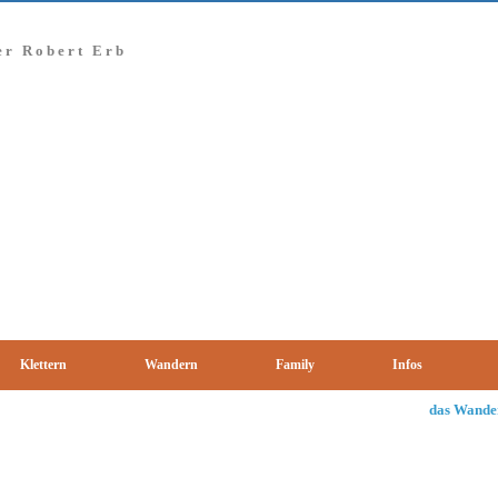
er Robert Erb
Klettern
Wandern
Family
Infos
das Wander P